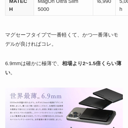
MATEC
MagOn Ultra Slim
\6,990
5,
H
5000
h
マグセーフタイプで一番軽くて、かつ一番薄いモ
デルが良ければコレ。
6.9mmは確かに極薄で、
相場より2~1.5倍くらい薄
い
。