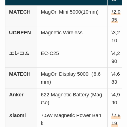
MATECH
MagOn Mini 5000(10mm)
\2,9
95
UGREEN
Magnetic Wireless
\3,2
10
エレコム
EC-C25
\4,2
90
MATECH
MagOn Display 5000（8.6
\4,6
mm)
83
Anker
622 Magnetic Battery (Mag
\4,9
Go)
90
Xiaomi
7.5W Magnetic Power Ban
\2,8
k
19