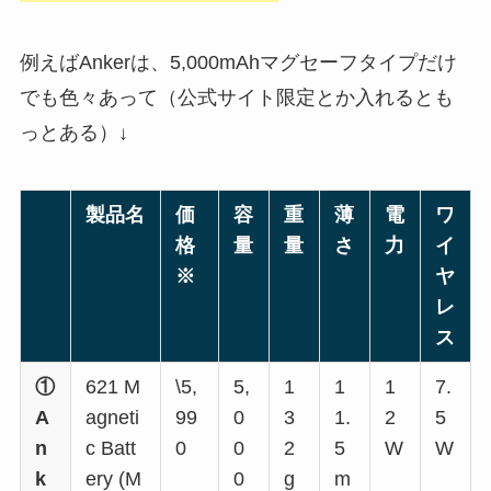
例えばAnkerは、5,000mAhマグセーフタイプだけ
でも色々あって（公式サイト限定とか入れるとも
っとある）↓
製品名
価
容
重
薄
電
ワ
格
量
量
さ
力
イ
※
ヤ
レ
ス
①
621 M
\5,
5,
1
1
1
7.
A
agneti
99
0
3
1.
2
5
n
c Batt
0
0
2
5
W
W
k
ery (M
0
g
m