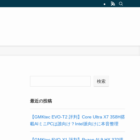
検索
最近の投稿
【GMKtec EVO-T2 評判】Core Ultra X7 358H搭
載AIミニPCは誰向け？Intel派向けに本音整理
【GMKtec EVO-X1 評判】Ryzen AI 9 HX 370搭