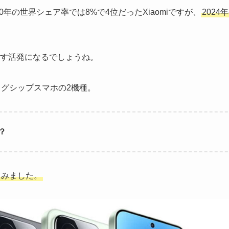
0年の世界シェア率では8%で4位だったXiaomiですが、
2024
す活発になるでしょうね。
ッグシップスマホの2機種。
か？
てみました。