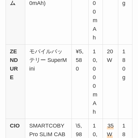
ム
0mAh)
0
g
0
m
A
h
ZE
モバイルバッ
¥5,
1
20
1
ND
テリー SuperM
58
0,
W
8
UR
ini
0
0
0
E
0
g
0
m
A
h
CIO
SMARTCOBY
\5,
1
35
1
Pro SLIM CAB
98
0,
W
8