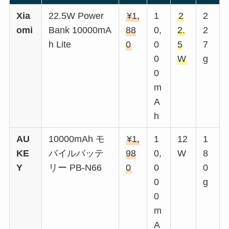
Xia
22.5W Power
¥1,
1
2
2
omi
Bank 10000mA
88
0,
2.
2
h Lite
0
0
5
7
0
W
g
0
m
A
h
AU
10000mAh モ
¥1,
1
12
1
KE
バイルバッテ
98
0,
W
8
Y
リー PB-N66
0
0
0
0
g
0
m
A