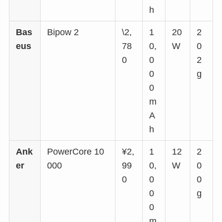
h
Bas
Bipow 2
\2,
1
20
2
eus
78
0,
W
0
0
0
2
0
g
0
m
A
h
Ank
PowerCore 10
¥2,
1
12
2
er
000
99
0,
W
0
0
0
0
0
g
0
m