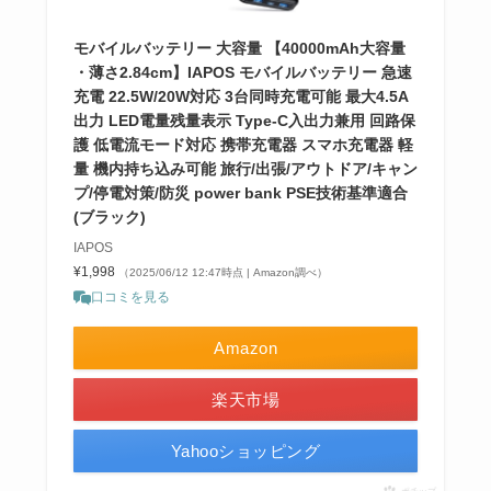
モバイルバッテリー 大容量 【40000mAh大容量
・薄さ2.84cm】IAPOS モバイルバッテリー 急速
充電 22.5W/20W対応 3台同時充電可能 最大4.5A
出力 LED電量残量表示 Type-C入出力兼用 回路保
護 低電流モード対応 携帯充電器 スマホ充電器 軽
量 機内持ち込み可能 旅行/出張/アウトドア/キャン
プ/停電対策/防災 power bank PSE技術基準適合
(ブラック)
IAPOS
¥1,998
（2025/06/12 12:47時点 | Amazon調べ）
口コミを見る
Amazon
楽天市場
Yahooショッピング