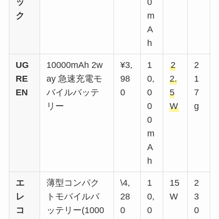
ッ
0
ク
m
A
h
UG
10000mAh 2w
¥3,
1
2
2
RE
ay 急速充電モ
98
0,
2.
1
EN
バイルバッテ
0
0
5
7
リー
0
W
g
0
m
A
h
エ
薄型コンパク
\4,
1
15
2
レ
トモバイルバ
28
0,
W
3
コ
ッテリー(1000
0
0
0