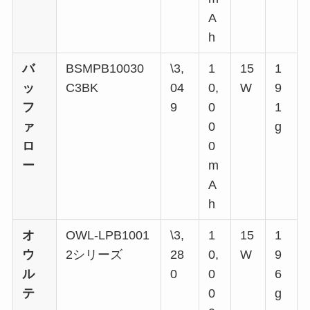
A
h
バ
BSMPB10030
\3,
1
15
1
ッ
C3BK
04
0,
W
9
フ
9
0
1
ァ
0
g
ロ
0
ー
m
A
h
オ
OWL-LPB1001
\3,
1
15
1
ウ
2シリーズ
28
0,
W
9
ル
0
0
6
テ
0
g