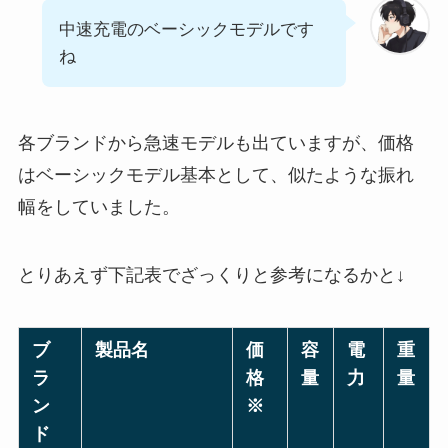
中速充電のベーシックモデルです
ね
各ブランドから急速モデルも出ていますが、価格
はベーシックモデル基本として、似たような振れ
幅をしていました。
とりあえず下記表でざっくりと参考になるかと↓
ブ
製品名
価
容
電
重
ラ
格
量
力
量
ン
※
ド