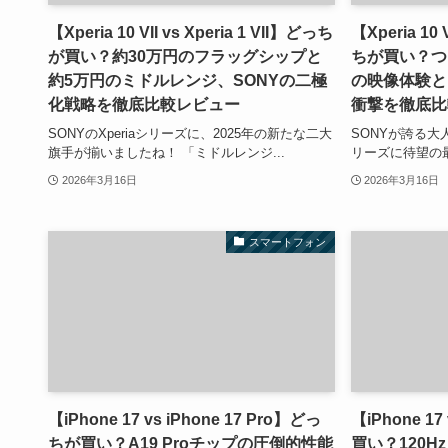
【Xperia 10 VII vs Xperia 1 VII】どっち
【Xperia 10 
が買い？約30万円のフラッグシップと
ちが買い？つ
約5万円のミドルレンジ、SONYの二極
の映像体験と、S
化戦略を徹底比較レビュー
衝撃を徹底比
SONYのXperiaシリーズに、2025年の新たな二大
SONYが誇る大人
旗手が揃いましたね！ 「ミドルレンジ...
リーズに待望の最
2026年3月16日
2026年3月16日
スマートフォン
【iPhone 17 vs iPhone 17 Pro】どっ
【iPhone 1
ちが買い？A19 Proチップの圧倒的性能
買い？120Hz