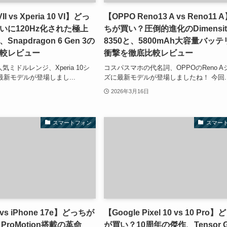
VII vs Xperia 10 VI】どっ
【OPPO Reno13 A vs Reno11
いに120Hz化された極上
ちが買い？圧倒的進化のDimensit
napdragon 6 Gen 3の
8350と、5800mAh大容量バッ
較レビュー
衝撃を徹底比較レビュー
気ミドルレンジ、Xperia 10シ
コスパスマホの代名詞、OPPOのReno A
新モデルが登場しまし...
ズに最新モデルが登場しましたね！ 今回..
2026年3月16日
スマートフォン
スマー
7 vs iPhone 17e】どっちが
【Google Pixel 10 vs 10 Pro
 ProMotion搭載の革命
が買い？10周年の傑作、Tensor 