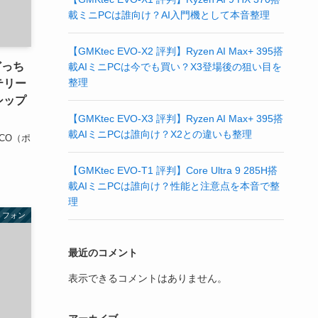
載ミニPCは誰向け？AI入門機として本音整理
【GMKtec EVO-X2 評判】Ryzen AI Max+ 395搭
】どっち
載AIミニPCは今でも買い？X3登場後の狙い目を
整理
テリー
シップ
【GMKtec EVO-X3 評判】Ryzen AI Max+ 395搭
載AIミニPCは誰向け？X2との違いも整理
CO（ポ
.
【GMKtec EVO-T1 評判】Core Ultra 9 285H搭
載AIミニPCは誰向け？性能と注意点を本音で整
理
トフォン
最近のコメント
表示できるコメントはありません。