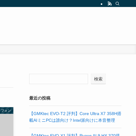
検索
最近の投稿
トフォン
【GMKtec EVO-T2 評判】Core Ultra X7 358H搭
載AIミニPCは誰向け？Intel派向けに本音整理
【GMKtec EVO-X1 評判】Ryzen AI 9 HX 370搭