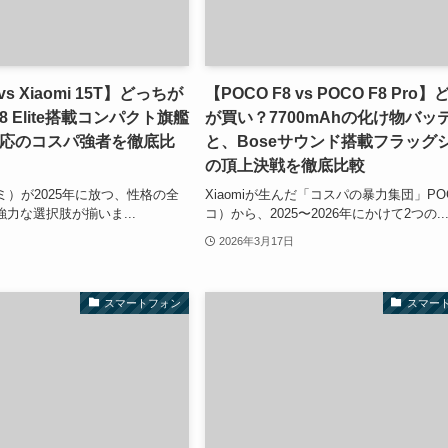
 vs Xiaomi 15T】どっちが
【POCO F8 vs POCO F8 Pro
 Elite搭載コンパクト旗艦
が買い？7700mAhの化け物バッ
a対応のコスパ強者を徹底比
と、Boseサウンド搭載フラッグ
の頂上決戦を徹底比較
オミ）が2025年に放つ、性格の全
Xiaomiが生んだ「コスパの暴力集団」PO
力な選択肢が揃いま...
コ）から、2025〜2026年にかけて2つの..
2026年3月17日
スマートフォン
スマー