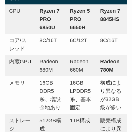
CPU
Ryzen 7
Ryzen 5
Ryzen 7
PRO
PRO
8845HS
6850U
6650H
コア/ス
8C/16T
6C/12T
8C/16T
レッド
内蔵GPU
Radeon
Radeon
Radeon
680M
660M
780M
メモリ
16GB
16GB
構成によ
DDR5
LPDDR5
り異なる
系、増設
系、基本
が32GB
余地あり
固定
級が多い
ストレー
512GB構
1TB構成
販売構成
ジ
成
により異