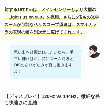
対する15T Proは、メインセンサーもより大型の
「Light Fusion 900」を採用。さらに5倍もの光学
ズームが可能なペリスコープ望遠は、スマホカメ
ラの表現の幅を別次元に広げてくれます。
思い出を綺麗に残したいなら、手
ブレ補正は命。特にズーム時ほど
OISのありがたみが身に染みます
よ！
【ディスプレイ】120Hz vs 144Hz。微細な差
も快適さに直結